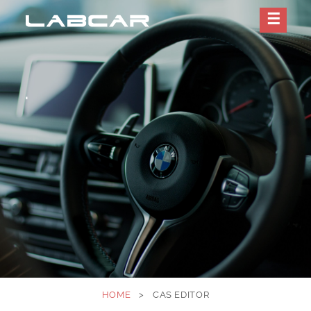
.
HOME
>
CAS EDITOR